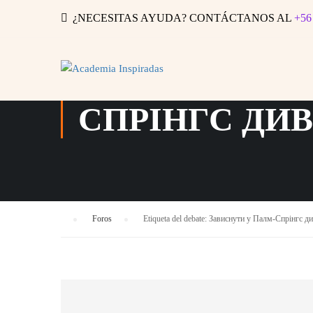
¿NECESITAS AYUDA? CONTÁCTANOS AL
+56
ETIQUETA DE
СПРІНГС ДИВ
›
Foros
›
Etiqueta del debate: Зависнути у Палм-Спрінгс 